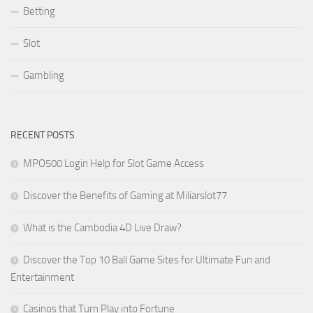
Betting
Slot
Gambling
RECENT POSTS
MPO500 Login Help for Slot Game Access
Discover the Benefits of Gaming at Miliarslot77
What is the Cambodia 4D Live Draw?
Discover the Top 10 Ball Game Sites for Ultimate Fun and
Entertainment
Casinos that Turn Play into Fortune