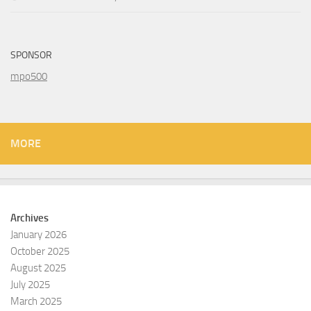
SPONSOR
mpo500
MORE
Archives
January 2026
October 2025
August 2025
July 2025
March 2025