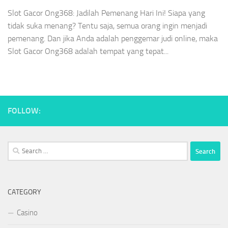
Slot Gacor Ong368: Jadilah Pemenang Hari Ini! Siapa yang
tidak suka menang? Tentu saja, semua orang ingin menjadi
pemenang. Dan jika Anda adalah penggemar judi online, maka
Slot Gacor Ong368 adalah tempat yang tepat...
FOLLOW:
Search
for:
CATEGORY
Casino