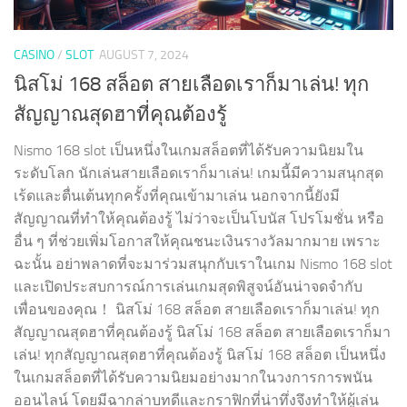
CASINO
/
SLOT
AUGUST 7, 2024
นิสโม่ 168 สล็อต สายเลือดเราก็มาเล่น! ทุก
สัญญาณสุดฮาที่คุณต้องรู้
Nismo 168 slot เป็นหนึ่งในเกมสล็อตที่ได้รับความนิยมใน
ระดับโลก นักเล่นสายเลือดเราก็มาเล่น! เกมนี้มีความสนุกสุด
เร้ดและตื่นเต้นทุกครั้งที่คุณเข้ามาเล่น นอกจากนี้ยังมี
สัญญาณที่ทำให้คุณต้องรู้ ไม่ว่าจะเป็นโบนัส โปรโมชั่น หรือ
อื่น ๆ ที่ช่วยเพิ่มโอกาสให้คุณชนะเงินรางวัลมากมาย เพราะ
ฉะนั้น อย่าพลาดที่จะมาร่วมสนุกกับเราในเกม Nismo 168 slot
และเปิดประสบการณ์การเล่นเกมสุดพิสูจน์อันน่าจดจำกับ
เพื่อนของคุณ！ นิสโม่ 168 สล็อต สายเลือดเราก็มาเล่น! ทุก
สัญญาณสุดฮาที่คุณต้องรู้ นิสโม่ 168 สล็อต สายเลือดเราก็มา
เล่น! ทุกสัญญาณสุดฮาที่คุณต้องรู้ นิสโม่ 168 สล็อต เป็นหนึ่ง
ในเกมสล็อตที่ได้รับความนิยมอย่างมากในวงการการพนัน
ออนไลน์ โดยมีฉากล่าบทดีและกราฟิกที่น่าทึ่งจึงทำให้ผู้เล่น