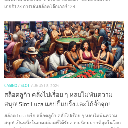
เกอร์123 การเล่นสล็อตโจ๊กเกอร์123...
CASINO
/
SLOT
AUGUST 8, 2024
สล็อตลูก้า คลั่งไปเรื่อย ๆ หลบไม่พ้นความ
สนุก! Slot Luca แฮปปี้แบริ้งและโก้จั๊กจุก!
สล็อต Luca หรือ สล็อตลูก้า คลั่งไปเรื่อย ๆ หลบไม่พ้นความ
สนุก! เป็นหนึ่งในเกมสล็อตที่ได้รับความนิยมมากที่สุดในโลก