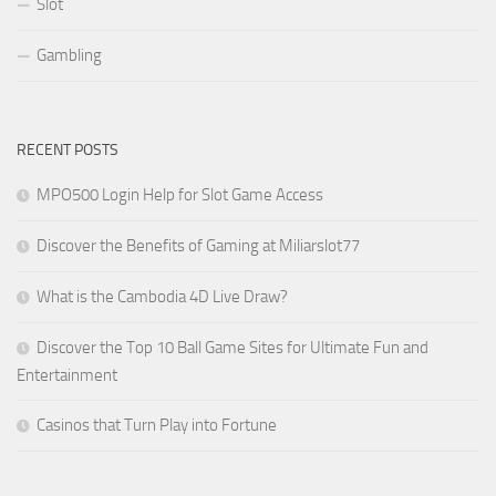
Slot
Gambling
RECENT POSTS
MPO500 Login Help for Slot Game Access
Discover the Benefits of Gaming at Miliarslot77
What is the Cambodia 4D Live Draw?
Discover the Top 10 Ball Game Sites for Ultimate Fun and
Entertainment
Casinos that Turn Play into Fortune