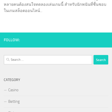
หลายคนต้องสนใจทดลองเล่นเกมนี้ สำหรับนักพนันที่ชื่่นชอบ
ในเกมสล็อตออนไลน์...
FOLLOW:
Search
for:
CATEGORY
Casino
Betting